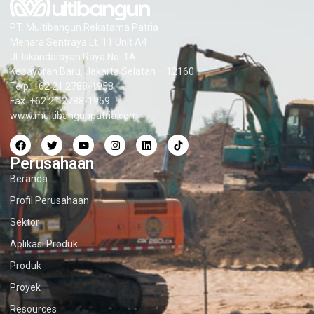
PT. Multibangun Rekatama Patria
Menara Sentraya Lt. 11 Unit A4
Jl. Iskandarsyah Raya No. 1A
Kebayoran Baru, Jakarta Selatan – 12160
Telp. +62 21 2788-1958
Fax. +62 21 2788-1959
www.multibangunpatria.com
Perusahaan
Beranda
Profil Perusahaan
Sektor
Aplikasi Produk
Produk
Proyek
Resources