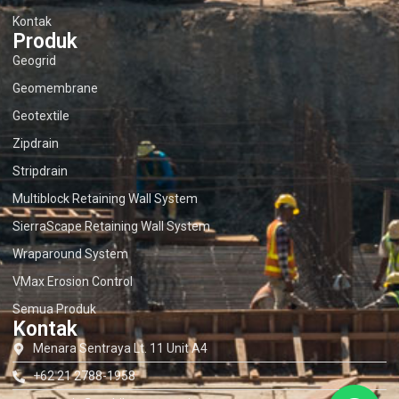
Kontak
Produk
Geogrid
Geomembrane
Geotextile
Zipdrain
Stripdrain
Multiblock Retaining Wall System
SierraScape Retaining Wall System
Wraparound System
VMax Erosion Control
Semua Produk
Kontak
Menara Sentraya Lt. 11 Unit A4
+62 21 2788-1958