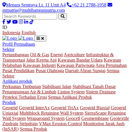
Menara Sentraya Lt. 11 Unit A4
+62 21 2788-1958
mrpatria@multibangunpatria.com
ID
Indonesia
English
Profil Perusahaan
Sektor
Pertambangan
Oil & Gas
Energi
Agriculture
Infrastruktur &
Transportasi
Jalur Kereta Api
Kawasan Bandar Udara
Kawasan
Pelabuhan
Kawasan Industri
Kawasan Pariwisata
Area Perumahan
Pusat Pendidikan
Pusat Olahraga
Daerah Aliran Sungai
Semua
Sektor
Aplikasi produk
Perkuatan Timbunan
Stabilisasi Jalan
Stabilisasi Tanah Dasar
Penampungan Air & Limbah
Lining System
Sistem Drainase
Proteksi Terhadap Erosi
Semua Aplikasi Produk
Produk
Geogrid
Geogrid InterAx
Geogrid TriAx
Geogrid Biaxial
Geogrid
Uniaxial
Multiblock Retaining Wall System
SierraScape Retaining
Wall System
Wraparound System
Geocell
Geomembrane
Geotextile
Zipdrain
Stripdrain
VMax Erosion Control
Monitoring Jarak Jauh
(InSAR)
Semua Produk