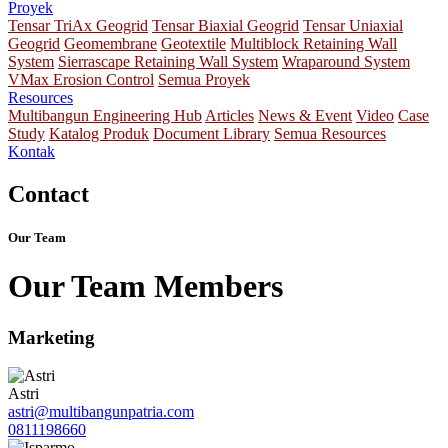
Proyek
Tensar TriAx Geogrid
Tensar Biaxial Geogrid
Tensar Uniaxial
Geogrid
Geomembrane
Geotextile
Multiblock Retaining Wall
System
Sierrascape Retaining Wall System
Wraparound System
VMax Erosion Control
Semua Proyek
Resources
Multibangun Engineering Hub
Articles
News & Event
Video
Case
Study
Katalog Produk
Document Library
Semua Resources
Kontak
Contact
Our Team
Our Team Members
Marketing
Astri
astri@multibangunpatria.com
0811198660