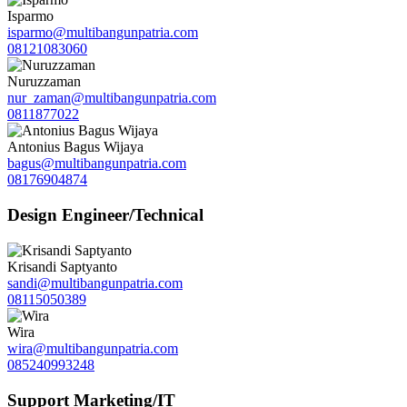
Isparmo
isparmo@multibangunpatria.com
08121083060
Nuruzzaman
nur_zaman@multibangunpatria.com
0811877022
Antonius Bagus Wijaya
bagus@multibangunpatria.com
08176904874
Design Engineer/Technical
Krisandi Saptyanto
sandi@multibangunpatria.com
08115050389
Wira
wira@multibangunpatria.com
085240993248
Support Marketing/IT