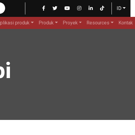
ID
plikasi produk
Produk
Proyek
Resources
Kontak
pi