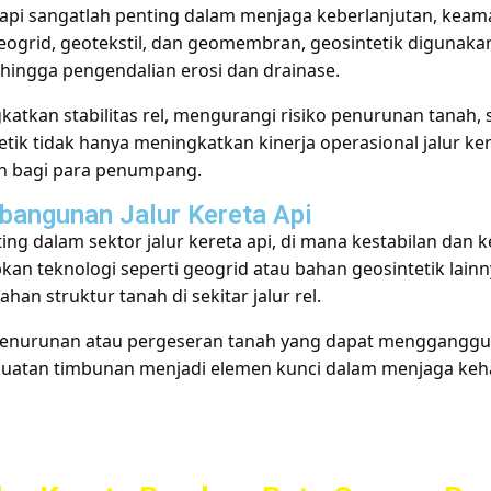
 api sangatlah penting dalam menjaga keberlanjutan, keama
geogrid, geotekstil, dan geomembran, geosintetik digunakan
l hingga pengendalian erosi dan drainase.
tkan stabilitas rel, mengurangi risiko penurunan tanah,
tik tidak hanya meningkatkan kinerja operasional jalur ker
an bagi para penumpang.
angunan Jalur Kereta Api
 dalam sektor jalur kereta api, di mana kestabilan dan 
kan teknologi seperti geogrid atau bahan geosintetik la
han struktur tanah di sekitar jalur rel.
penurunan atau pergeseran tanah yang dapat mengganggu
kuatan timbunan menjadi elemen kunci dalam menjaga keha