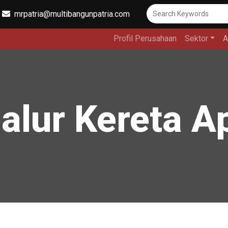
mrpatria@multibangunpatria.com
Profil Perusahaan
Sektor
A
alur Kereta A