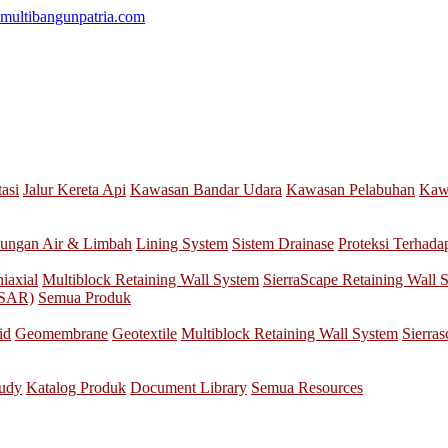
multibangunpatria.com
tasi
Jalur Kereta Api
Kawasan Bandar Udara
Kawasan Pelabuhan
Kawa
ungan Air & Limbah
Lining System
Sistem Drainase
Proteksi Terhada
iaxial
Multiblock Retaining Wall System
SierraScape Retaining Wall 
nSAR)
Semua Produk
id
Geomembrane
Geotextile
Multiblock Retaining Wall System
Sierra
tudy
Katalog Produk
Document Library
Semua Resources