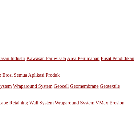
san Industri
Kawasan Pariwisata
Area Perumahan
Pusat Pendidikan
p Erosi
Semua Aplikasi Produk
System
Wraparound System
Geocell
Geomembrane
Geotextile
scape Retaining Wall System
Wraparound System
VMax Erosion