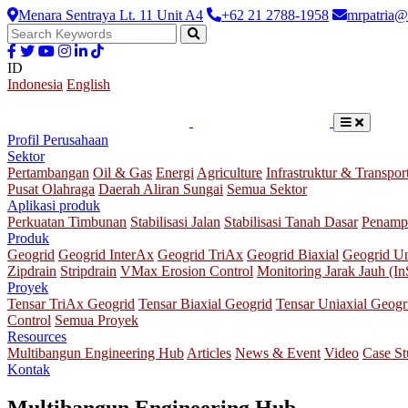
Menara Sentraya Lt. 11 Unit A4
+62 21 2788-1958
mrpatria@
ID
Indonesia
English
Profil Perusahaan
Sektor
Pertambangan
Oil & Gas
Energi
Agriculture
Infrastruktur & Transpor
Pusat Olahraga
Daerah Aliran Sungai
Semua Sektor
Aplikasi produk
Perkuatan Timbunan
Stabilisasi Jalan
Stabilisasi Tanah Dasar
Penamp
Produk
Geogrid
Geogrid InterAx
Geogrid TriAx
Geogrid Biaxial
Geogrid Un
Zipdrain
Stripdrain
VMax Erosion Control
Monitoring Jarak Jauh (I
Proyek
Tensar TriAx Geogrid
Tensar Biaxial Geogrid
Tensar Uniaxial Geogr
Control
Semua Proyek
Resources
Multibangun Engineering Hub
Articles
News & Event
Video
Case S
Kontak
Multibangun Engineering Hub