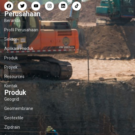
Perusahaan
Beranda
Profil Perusahaan
Sektor
Aplikasi Produk
Produk
Proyek
Resources
Kontak
Produk
Geogrid
Geomembrane
Geotextile
Zipdrain