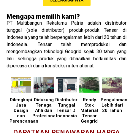
SELENGKAPNYA
Mengapa memilih kami?
PT Multibangun Rekatama Patria adalah distributor
tunggal (sole distributor) produk-produk Tensar di
Indonesia yang telah berpengalaman lebih dari 20 tahun di
Indonesia. Tensar telah memproduksi dan
mengembangkan teknologi Geogrid sejak 30 tahun yang
lalu, sehingga produk yang dihasilkan berkualitas dan
dipercaya di dunia konstruksi international.
Dilengkapi
Didukung
Distributor
Ready
Pengalaman
Jasa
Tenaga
Tunggal
Stok
Lebih dari
Design
Ahli dan
Tensar Di
Material
20 Tahun
dan
Profesional
Indonesia
Tensar
Perencanaan
Geogrid
DAPATKAN PENAWARAN HARGA