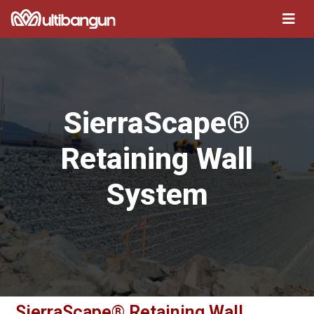
SierraScape®
Retaining Wall
System
SierraScape® Retaining Wall