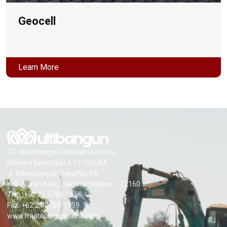
Geocell
Learn More
PT. Multibangun Rekatama Patria
Menara Sentraya Lt. 11 Unit A4
Jl. Iskandarsyah Raya No. 1A
Kebayoran Baru, Jakarta Selatan – 12160
Telp. +62 21 2788-1958
Fax. +62 21 2788-1959
www.multibangunpatria.com