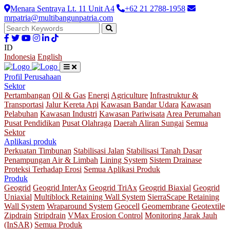
Menara Sentraya Lt. 11 Unit A4
+62 21 2788-1958
mrpatria@multibangunpatria.com
ID
Indonesia
English
Profil Perusahaan
Sektor
Pertambangan
Oil & Gas
Energi
Agriculture
Infrastruktur &
Transportasi
Jalur Kereta Api
Kawasan Bandar Udara
Kawasan
Pelabuhan
Kawasan Industri
Kawasan Pariwisata
Area Perumahan
Pusat Pendidikan
Pusat Olahraga
Daerah Aliran Sungai
Semua
Sektor
Aplikasi produk
Perkuatan Timbunan
Stabilisasi Jalan
Stabilisasi Tanah Dasar
Penampungan Air & Limbah
Lining System
Sistem Drainase
Proteksi Terhadap Erosi
Semua Aplikasi Produk
Produk
Geogrid
Geogrid InterAx
Geogrid TriAx
Geogrid Biaxial
Geogrid
Uniaxial
Multiblock Retaining Wall System
SierraScape Retaining
Wall System
Wraparound System
Geocell
Geomembrane
Geotextile
Zipdrain
Stripdrain
VMax Erosion Control
Monitoring Jarak Jauh
(InSAR)
Semua Produk