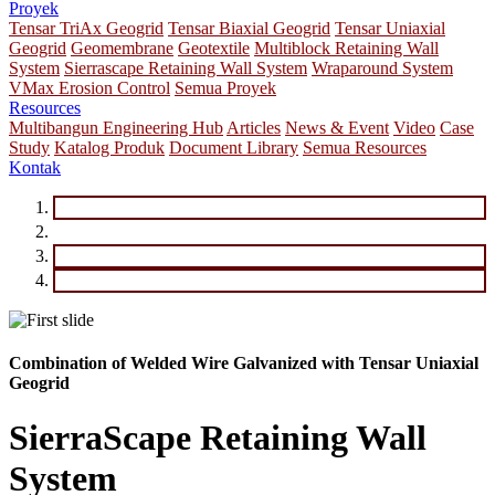
Proyek
Tensar TriAx Geogrid
Tensar Biaxial Geogrid
Tensar Uniaxial
Geogrid
Geomembrane
Geotextile
Multiblock Retaining Wall
System
Sierrascape Retaining Wall System
Wraparound System
VMax Erosion Control
Semua Proyek
Resources
Multibangun Engineering Hub
Articles
News & Event
Video
Case
Study
Katalog Produk
Document Library
Semua Resources
Kontak
Combination of Welded Wire Galvanized with Tensar Uniaxial
Geogrid
SierraScape Retaining Wall
System