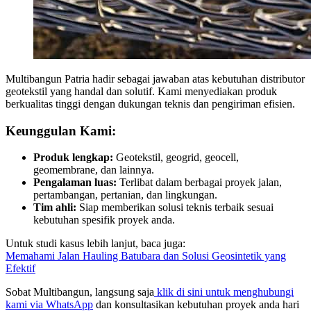
Multibangun Patria hadir sebagai jawaban atas kebutuhan distributor
geotekstil yang handal dan solutif. Kami menyediakan produk
berkualitas tinggi dengan dukungan teknis dan pengiriman efisien.
Keunggulan Kami:
Produk lengkap:
Geotekstil, geogrid, geocell,
geomembrane, dan lainnya.
Pengalaman luas:
Terlibat dalam berbagai proyek jalan,
pertambangan, pertanian, dan lingkungan.
Tim ahli:
Siap memberikan solusi teknis terbaik sesuai
kebutuhan spesifik proyek anda.
Untuk studi kasus lebih lanjut, baca juga:
Memahami Jalan Hauling Batubara dan Solusi Geosintetik yang
Efektif
Sobat Multibangun, langsung saja
klik di sini untuk menghubungi
kami via WhatsApp
dan konsultasikan kebutuhan proyek anda hari