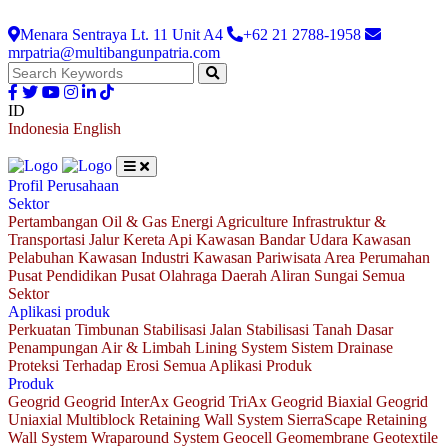
Menara Sentraya Lt. 11 Unit A4
+62 21 2788-1958
mrpatria@multibangunpatria.com
ID
Indonesia
English
Profil Perusahaan
Sektor
Pertambangan
Oil & Gas
Energi
Agriculture
Infrastruktur &
Transportasi
Jalur Kereta Api
Kawasan Bandar Udara
Kawasan
Pelabuhan
Kawasan Industri
Kawasan Pariwisata
Area Perumahan
Pusat Pendidikan
Pusat Olahraga
Daerah Aliran Sungai
Semua
Sektor
Aplikasi produk
Perkuatan Timbunan
Stabilisasi Jalan
Stabilisasi Tanah Dasar
Penampungan Air & Limbah
Lining System
Sistem Drainase
Proteksi Terhadap Erosi
Semua Aplikasi Produk
Produk
Geogrid
Geogrid InterAx
Geogrid TriAx
Geogrid Biaxial
Geogrid
Uniaxial
Multiblock Retaining Wall System
SierraScape Retaining
Wall System
Wraparound System
Geocell
Geomembrane
Geotextile