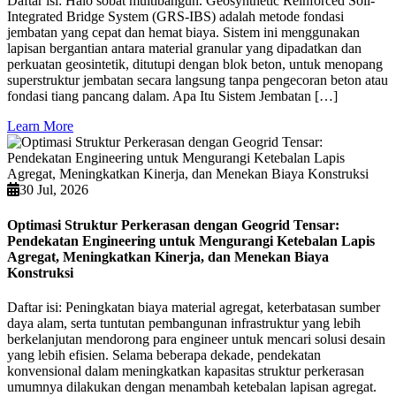
Daftar isi: Halo sobat multibangun. Geosynthetic Reinforced Soil-
Integrated Bridge System (GRS-IBS) adalah metode fondasi
jembatan yang cepat dan hemat biaya. Sistem ini menggunakan
lapisan bergantian antara material granular yang dipadatkan dan
perkuatan geosintetik, ditutupi dengan blok beton, untuk menopang
superstruktur jembatan secara langsung tanpa pengecoran beton atau
fondasi tiang pancang dalam. Apa Itu Sistem Jembatan […]
Learn More
30 Jul, 2026
Optimasi Struktur Perkerasan dengan Geogrid Tensar:
Pendekatan Engineering untuk Mengurangi Ketebalan Lapis
Agregat, Meningkatkan Kinerja, dan Menekan Biaya
Konstruksi
Daftar isi: Peningkatan biaya material agregat, keterbatasan sumber
daya alam, serta tuntutan pembangunan infrastruktur yang lebih
berkelanjutan mendorong para engineer untuk mencari solusi desain
yang lebih efisien. Selama beberapa dekade, pendekatan
konvensional dalam meningkatkan kapasitas struktur perkerasan
umumnya dilakukan dengan menambah ketebalan lapisan agregat.