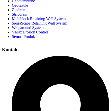
Geomembrane
Geotextile
Zipdrain
Stripdrain
Multiblock Retaining Wall System
SierraScape Retaining Wall System
Wraparound System
VMax Erosion Control
Semua Produk
Kontak