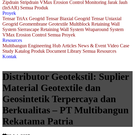
Zipdrain
Stripdrain
VMax Erosion Control
Monitoring Jarak Jauh
(InSAR)
Semua Produk
Proyek
Tensar TriAx Geogrid
Tensar Biaxial Geogrid
Tensar Uniaxial
Geogrid
Geomembrane
Geotextile
Multiblock Retaining Wall
System
Sierrascape Retaining Wall System
Wraparound System
VMax Erosion Control
Semua Proyek
Resources
Multibangun Engineering Hub
Articles
News & Event
Video
Case
Study
Katalog Produk
Document Library
Semua Resources
Kontak
Distributor Geotekstil: Suplier
Material Geotextile dan
Geosintetik Terpercaya dan
Berkualitas – PT Multibangun
Rekatama Patria