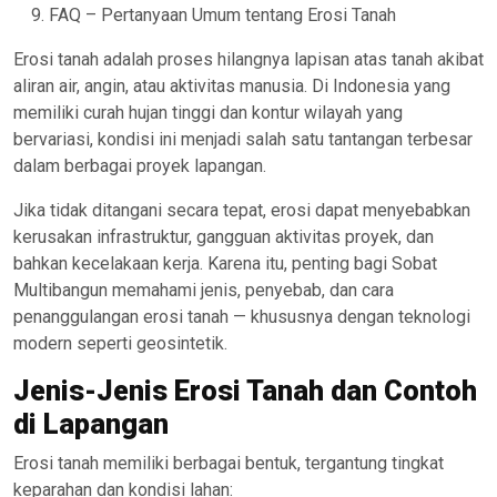
FAQ – Pertanyaan Umum tentang Erosi Tanah
Erosi tanah adalah proses hilangnya lapisan atas tanah akibat
aliran air, angin, atau aktivitas manusia. Di Indonesia yang
memiliki curah hujan tinggi dan kontur wilayah yang
bervariasi, kondisi ini menjadi salah satu tantangan terbesar
dalam berbagai proyek lapangan.
Jika tidak ditangani secara tepat, erosi dapat menyebabkan
kerusakan infrastruktur, gangguan aktivitas proyek, dan
bahkan kecelakaan kerja. Karena itu, penting bagi Sobat
Multibangun memahami jenis, penyebab, dan cara
penanggulangan erosi tanah — khususnya dengan teknologi
modern seperti geosintetik.
Jenis-Jenis Erosi Tanah dan Contoh
di Lapangan
Erosi tanah memiliki berbagai bentuk, tergantung tingkat
keparahan dan kondisi lahan: