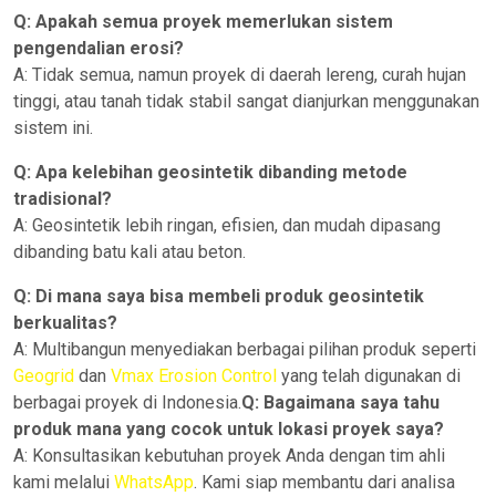
Q: Apakah semua proyek memerlukan sistem
pengendalian erosi?
A: Tidak semua, namun proyek di daerah lereng, curah hujan
tinggi, atau tanah tidak stabil sangat dianjurkan menggunakan
sistem ini.
Q: Apa kelebihan geosintetik dibanding metode
tradisional?
A: Geosintetik lebih ringan, efisien, dan mudah dipasang
dibanding batu kali atau beton.
Q: Di mana saya bisa membeli produk geosintetik
berkualitas?
A: Multibangun menyediakan berbagai pilihan produk seperti
Geogrid
dan
Vmax Erosion Control
yang telah digunakan di
berbagai proyek di Indonesia.
Q: Bagaimana saya tahu
produk mana yang cocok untuk lokasi proyek saya?
A: Konsultasikan kebutuhan proyek Anda dengan tim ahli
kami melalui
WhatsApp
. Kami siap membantu dari analisa