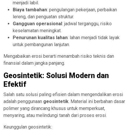
menjadi labil.
Biaya tambahan
: pengulangan pekerjaan, perbaikan
lereng, dan penguatan struktur.
Gangguan operasional
: jadwal terganggu, risiko
keselamatan meningkat.
Penurunan kualitas lahan
: lahan menjadi tidak layak
untuk pembangunan lanjutan.
Mengabaikan erosi berarti menambah risiko teknis dan
finansial dalam jangka panjang.
Geosintetik: Solusi Modern dan
Efektif
Salah satu solusi paling efisien dalam mengendalikan erosi
adalah penggunaan
geosintetik
. Material ini berbahan dasar
polimer yang dirancang khusus untuk memperkuat,
menyaring, atau melindungi tanah dari proses erosi.
Keunggulan geosintetik: