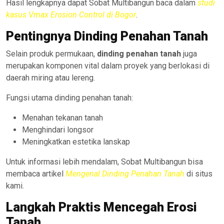
Hasil lengkapnya dapat Sobat Multibangun baca dalam
studi
kasus Vmax Erosion Control di Bogor
.
Pentingnya Dinding Penahan Tanah
Selain produk permukaan,
dinding penahan tanah
juga
merupakan komponen vital dalam proyek yang berlokasi di
daerah miring atau lereng.
Fungsi utama dinding penahan tanah:
Menahan tekanan tanah
Menghindari longsor
Meningkatkan estetika lanskap
Untuk informasi lebih mendalam, Sobat Multibangun bisa
membaca artikel
Mengenal Dinding Penahan Tanah
di situs
kami.
Langkah Praktis Mencegah Erosi
Tanah