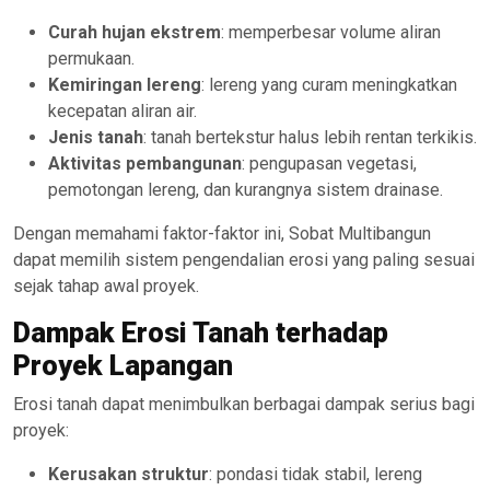
Curah hujan ekstrem
: memperbesar volume aliran
permukaan.
Kemiringan lereng
: lereng yang curam meningkatkan
kecepatan aliran air.
Jenis tanah
: tanah bertekstur halus lebih rentan terkikis.
Aktivitas pembangunan
: pengupasan vegetasi,
pemotongan lereng, dan kurangnya sistem drainase.
Dengan memahami faktor-faktor ini, Sobat Multibangun
dapat memilih sistem pengendalian erosi yang paling sesuai
sejak tahap awal proyek.
Dampak Erosi Tanah terhadap
Proyek Lapangan
Erosi tanah dapat menimbulkan berbagai dampak serius bagi
proyek:
Kerusakan struktur
: pondasi tidak stabil, lereng