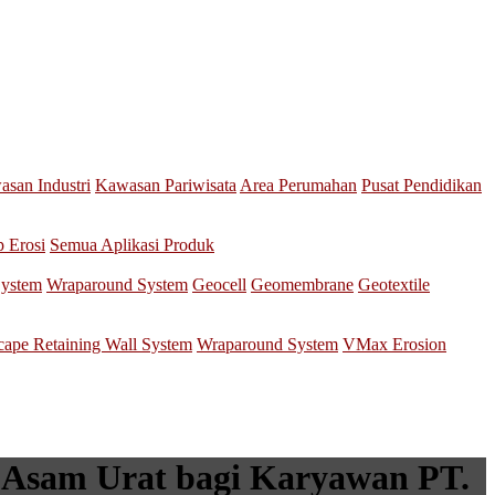
san Industri
Kawasan Pariwisata
Area Perumahan
Pusat Pendidikan
p Erosi
Semua Aplikasi Produk
System
Wraparound System
Geocell
Geomembrane
Geotextile
scape Retaining Wall System
Wraparound System
VMax Erosion
n Asam Urat bagi Karyawan PT.