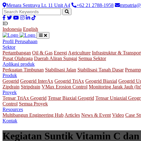
Menara Sentraya Lt. 11 Unit A4
+62 21 2788-1958
mrpatria@
ID
Indonesia
English
Profil Perusahaan
Sektor
Pertambangan
Oil & Gas
Energi
Agriculture
Infrastruktur & Transpor
Pusat Olahraga
Daerah Aliran Sungai
Semua Sektor
Aplikasi produk
Perkuatan Timbunan
Stabilisasi Jalan
Stabilisasi Tanah Dasar
Penamp
Produk
Geogrid
Geogrid InterAx
Geogrid TriAx
Geogrid Biaxial
Geogrid Un
Zipdrain
Stripdrain
VMax Erosion Control
Monitoring Jarak Jauh (I
Proyek
Tensar TriAx Geogrid
Tensar Biaxial Geogrid
Tensar Uniaxial Geogr
Control
Semua Proyek
Resources
Multibangun Engineering Hub
Articles
News & Event
Video
Case S
Kontak
Kegiatan Suntik Vitamin C dan