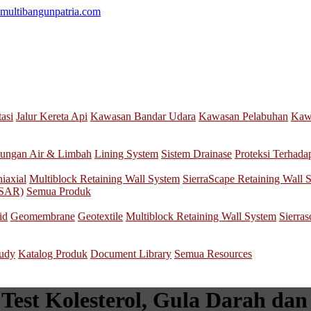
multibangunpatria.com
tasi
Jalur Kereta Api
Kawasan Bandar Udara
Kawasan Pelabuhan
Kawa
ungan Air & Limbah
Lining System
Sistem Drainase
Proteksi Terhada
iaxial
Multiblock Retaining Wall System
SierraScape Retaining Wall 
nSAR)
Semua Produk
id
Geomembrane
Geotextile
Multiblock Retaining Wall System
Sierra
tudy
Katalog Produk
Document Library
Semua Resources
 Test Kolesterol, Gula Darah da