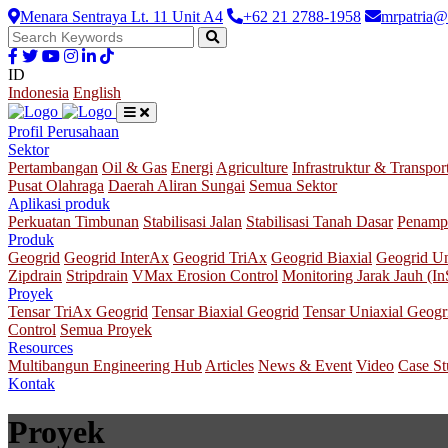
Menara Sentraya Lt. 11 Unit A4
+62 21 2788-1958
mrpatria@
ID
Indonesia
English
Profil Perusahaan
Sektor
Pertambangan
Oil & Gas
Energi
Agriculture
Infrastruktur & Transpor
Pusat Olahraga
Daerah Aliran Sungai
Semua Sektor
Aplikasi produk
Perkuatan Timbunan
Stabilisasi Jalan
Stabilisasi Tanah Dasar
Penamp
Produk
Geogrid
Geogrid InterAx
Geogrid TriAx
Geogrid Biaxial
Geogrid Un
Zipdrain
Stripdrain
VMax Erosion Control
Monitoring Jarak Jauh (I
Proyek
Tensar TriAx Geogrid
Tensar Biaxial Geogrid
Tensar Uniaxial Geogr
Control
Semua Proyek
Resources
Multibangun Engineering Hub
Articles
News & Event
Video
Case S
Kontak
Proyek