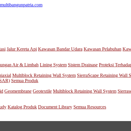
multibangunpatria.com
tasi
Jalur Kereta Api
Kawasan Bandar Udara
Kawasan Pelabuhan
Kawa
ungan Air & Limbah
Lining System
Sistem Drainase
Proteksi Terhada
iaxial
Multiblock Retaining Wall System
SierraScape Retaining Wall 
nSAR)
Semua Produk
id
Geomembrane
Geotextile
Multiblock Retaining Wall System
Sierra
tudy
Katalog Produk
Document Library
Semua Resources