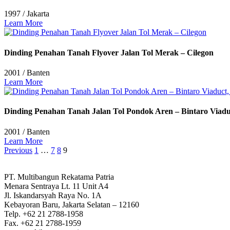
1997
/
Jakarta
Learn More
Dinding Penahan Tanah Flyover Jalan Tol Merak – Cilegon
2001
/
Banten
Learn More
Dinding Penahan Tanah Jalan Tol Pondok Aren – Bintaro Viadu
2001
/
Banten
Learn More
Previous
1
…
7
8
9
PT. Multibangun Rekatama Patria
Menara Sentraya Lt. 11 Unit A4
Jl. Iskandarsyah Raya No. 1A
Kebayoran Baru, Jakarta Selatan – 12160
Telp. +62 21 2788-1958
Fax. +62 21 2788-1959