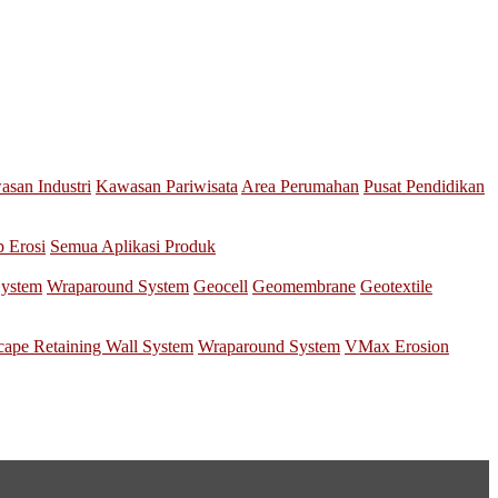
san Industri
Kawasan Pariwisata
Area Perumahan
Pusat Pendidikan
p Erosi
Semua Aplikasi Produk
System
Wraparound System
Geocell
Geomembrane
Geotextile
scape Retaining Wall System
Wraparound System
VMax Erosion