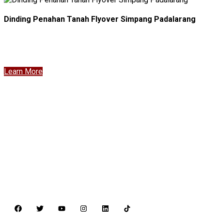
Dinding Penahan Tanah Flyover Simpang Padalarang
Learn More
PT. Multibangun Rekatama Patria
Menara Sentraya Lt. 11 Unit A4
Jl. Iskandarsyah Raya No. 1A
Kebayoran Baru, Jakarta Selatan – 12160
Telp. +62 21 2788-1958
Fax. +62 21 2788-1959
www.multibangunpatria.com