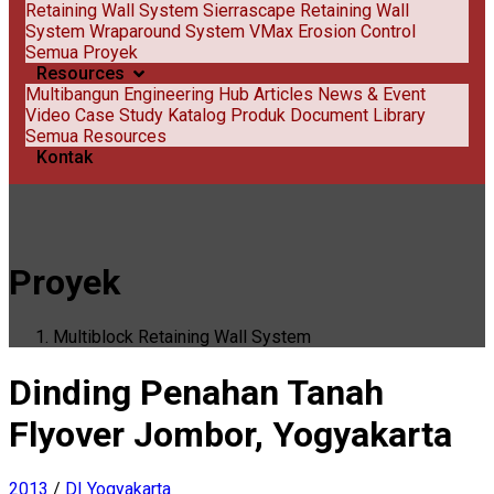
Retaining Wall System
Sierrascape Retaining Wall
System
Wraparound System
VMax Erosion Control
Semua Proyek
Resources
Multibangun Engineering Hub
Articles
News & Event
Video
Case Study
Katalog Produk
Document Library
Semua Resources
Kontak
Proyek
Multiblock Retaining Wall System
Dinding Penahan Tanah
Flyover Jombor, Yogyakarta
2013
/
DI Yogyakarta