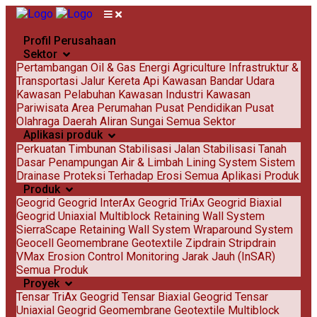
Profil Perusahaan
Sektor
Pertambangan
Oil & Gas
Energi
Agriculture
Infrastruktur &
Transportasi
Jalur Kereta Api
Kawasan Bandar Udara
Kawasan Pelabuhan
Kawasan Industri
Kawasan
Pariwisata
Area Perumahan
Pusat Pendidikan
Pusat
Olahraga
Daerah Aliran Sungai
Semua Sektor
Aplikasi produk
Perkuatan Timbunan
Stabilisasi Jalan
Stabilisasi Tanah
Dasar
Penampungan Air & Limbah
Lining System
Sistem
Drainase
Proteksi Terhadap Erosi
Semua Aplikasi Produk
Produk
Geogrid
Geogrid InterAx
Geogrid TriAx
Geogrid Biaxial
Geogrid Uniaxial
Multiblock Retaining Wall System
SierraScape Retaining Wall System
Wraparound System
Geocell
Geomembrane
Geotextile
Zipdrain
Stripdrain
VMax Erosion Control
Monitoring Jarak Jauh (InSAR)
Semua Produk
Proyek
Tensar TriAx Geogrid
Tensar Biaxial Geogrid
Tensar
Uniaxial Geogrid
Geomembrane
Geotextile
Multiblock