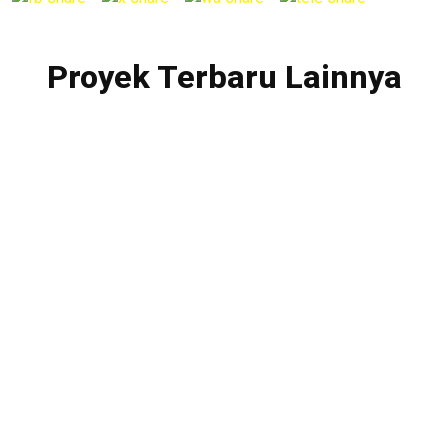
Proyek Terbaru Lainnya
PT. Multibangun Rekatama Patria
Menara Sentraya Lt. 11 Unit A4
Jl. Iskandarsyah Raya No. 1A
Kebayoran Baru, Jakarta Selatan – 12160
Telp. +62 21 2788-1958
Fax. +62 21 2788-1959