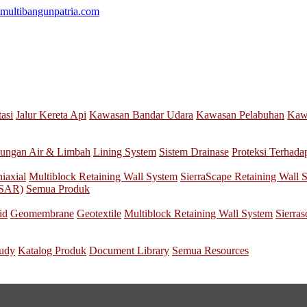
multibangunpatria.com
tasi
Jalur Kereta Api
Kawasan Bandar Udara
Kawasan Pelabuhan
Kawa
ungan Air & Limbah
Lining System
Sistem Drainase
Proteksi Terhada
iaxial
Multiblock Retaining Wall System
SierraScape Retaining Wall 
nSAR)
Semua Produk
id
Geomembrane
Geotextile
Multiblock Retaining Wall System
Sierra
tudy
Katalog Produk
Document Library
Semua Resources