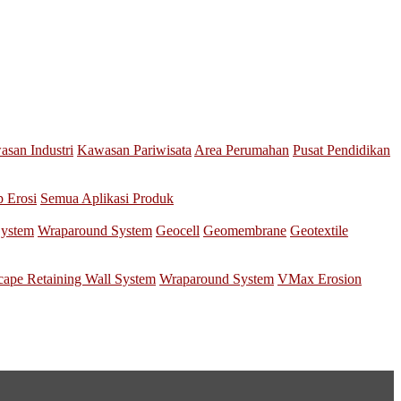
san Industri
Kawasan Pariwisata
Area Perumahan
Pusat Pendidikan
p Erosi
Semua Aplikasi Produk
System
Wraparound System
Geocell
Geomembrane
Geotextile
scape Retaining Wall System
Wraparound System
VMax Erosion