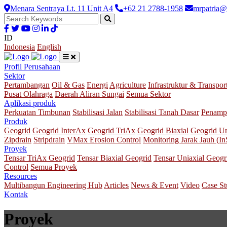
Menara Sentraya Lt. 11 Unit A4
+62 21 2788-1958
mrpatria@
ID
Indonesia
English
Profil Perusahaan
Sektor
Pertambangan
Oil & Gas
Energi
Agriculture
Infrastruktur & Transpor
Pusat Olahraga
Daerah Aliran Sungai
Semua Sektor
Aplikasi produk
Perkuatan Timbunan
Stabilisasi Jalan
Stabilisasi Tanah Dasar
Penamp
Produk
Geogrid
Geogrid InterAx
Geogrid TriAx
Geogrid Biaxial
Geogrid Un
Zipdrain
Stripdrain
VMax Erosion Control
Monitoring Jarak Jauh (I
Proyek
Tensar TriAx Geogrid
Tensar Biaxial Geogrid
Tensar Uniaxial Geogr
Control
Semua Proyek
Resources
Multibangun Engineering Hub
Articles
News & Event
Video
Case S
Kontak
Proyek