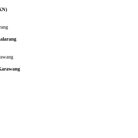
KN)
alarang
 Karawang