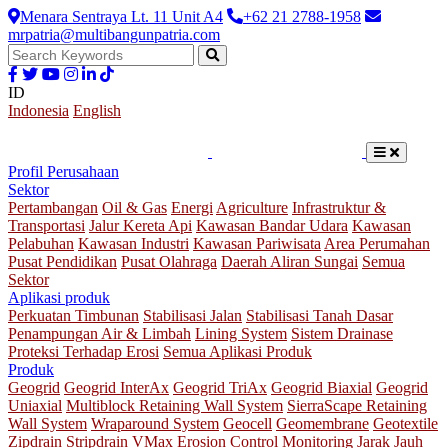
Menara Sentraya Lt. 11 Unit A4
+62 21 2788-1958
mrpatria@multibangunpatria.com
ID
Indonesia
English
Profil Perusahaan
Sektor
Pertambangan
Oil & Gas
Energi
Agriculture
Infrastruktur &
Transportasi
Jalur Kereta Api
Kawasan Bandar Udara
Kawasan
Pelabuhan
Kawasan Industri
Kawasan Pariwisata
Area Perumahan
Pusat Pendidikan
Pusat Olahraga
Daerah Aliran Sungai
Semua
Sektor
Aplikasi produk
Perkuatan Timbunan
Stabilisasi Jalan
Stabilisasi Tanah Dasar
Penampungan Air & Limbah
Lining System
Sistem Drainase
Proteksi Terhadap Erosi
Semua Aplikasi Produk
Produk
Geogrid
Geogrid InterAx
Geogrid TriAx
Geogrid Biaxial
Geogrid
Uniaxial
Multiblock Retaining Wall System
SierraScape Retaining
Wall System
Wraparound System
Geocell
Geomembrane
Geotextile
Zipdrain
Stripdrain
VMax Erosion Control
Monitoring Jarak Jauh