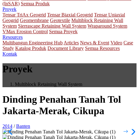
(InSAR)
Semua Produk
Proyek
Tensar TriAx Geogrid
Tensar Biaxial Geogrid
Tensar Uniaxial
Geogrid
Geomembrane
Geotextile
Multiblock Retaining Wall
System
Sierrascape Retaining Wall System
Wraparound System
VMax Erosion Control
Semua Proyek
Resources
Multibangun Engineering Hub
Articles
News & Event
Video
Case
Study
Katalog Produk
Document Library
Semua Resources
Kontak
Proyek
Multiblock Retaining Wall System
Dinding Penahan Tanah Tol
Jakarta-Merak, Cikupa
2014
/
Banten