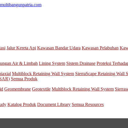
multibangunpatria.com
tasi
Jalur Kereta Api
Kawasan Bandar Udara
Kawasan Pelabuhan
Kawa
ungan Air & Limbah
Lining System
Sistem Drainase
Proteksi Terhada
iaxial
Multiblock Retaining Wall System
SierraScape Retaining Wall 
nSAR)
Semua Produk
id
Geomembrane
Geotextile
Multiblock Retaining Wall System
Sierra
tudy
Katalog Produk
Document Library
Semua Resources