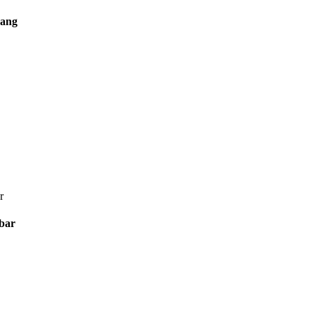
rang
bar