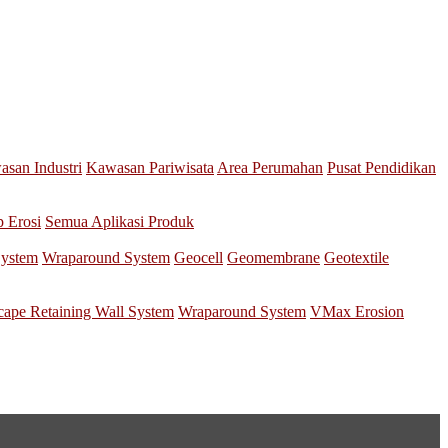
san Industri
Kawasan Pariwisata
Area Perumahan
Pusat Pendidikan
p Erosi
Semua Aplikasi Produk
System
Wraparound System
Geocell
Geomembrane
Geotextile
scape Retaining Wall System
Wraparound System
VMax Erosion