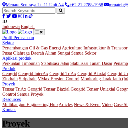
Menara Sentraya Lt. 11 Unit A4
+62 21 2788-1958
mrpatria@
ID
Indonesia
English
Profil Perusahaan
Sektor
Pertambangan
Oil & Gas
Energi
Agriculture
Infrastruktur & Transpor
Pusat Olahraga
Daerah Aliran Sungai
Semua Sektor
Aplikasi produk
Perkuatan Timbunan
Stabilisasi Jalan
Stabilisasi Tanah Dasar
Penamp
Produk
Geogrid
Geogrid InterAx
Geogrid TriAx
Geogrid Biaxial
Geogrid Un
Zipdrain
Stripdrain
VMax Erosion Control
Monitoring Jarak Jauh (I
Proyek
Tensar TriAx Geogrid
Tensar Biaxial Geogrid
Tensar Uniaxial Geogr
Control
Semua Proyek
Resources
Multibangun Engineering Hub
Articles
News & Event
Video
Case S
Kontak
Proyek