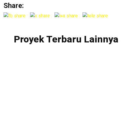
Share:
Proyek Terbaru Lainnya
PT. Multibangun Rekatama Patria
Menara Sentraya Lt. 11 Unit A4
Jl. Iskandarsyah Raya No. 1A
Kebayoran Baru, Jakarta Selatan – 12160