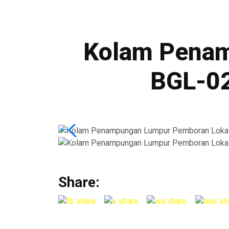
Kolam Penam
BGL-02
Share: