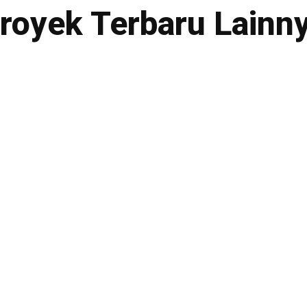
royek Terbaru Lainn
an
Produk
Geogrid
an
Geomembrane
Geotextile