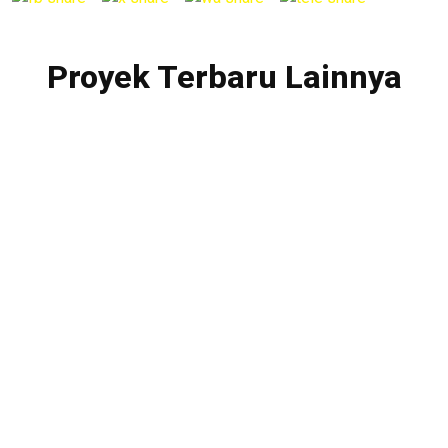
Proyek Terbaru Lainnya
PT. Multibangun Rekatama Patria
Menara Sentraya Lt. 11 Unit A4
Jl. Iskandarsyah Raya No. 1A
Kebayoran Baru, Jakarta Selatan – 12160
Telp. +62 21 2788-1958
Fax. +62 21 2788-1959