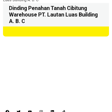
Dinding Penahan Tanah Cibitung
Warehouse PT. Lautan Luas Building
A. B. C
Learn More
PT. Multibangun Rekatama Patria
Menara Sentraya Lt. 11 Unit A4
Jl. Iskandarsyah Raya No. 1A
Kebayoran Baru, Jakarta Selatan – 12160
Telp. +62 21 2788-1958
Fax. +62 21 2788-1959
www.multibangunpatria.com