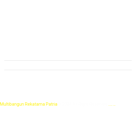
Multiblock Retaining Wall System
SierraScape Retaining Wall System
Wraparound System
VMax Erosion Control
Semua Produk
Kontak
Menara Sentraya Lt. 11 Unit A4
+62 21 2788-1958
mrpatria@multibangunpatria.com
ID
Multibangun Rekatama Patria
© 2024 All Right Reserved.
Jasa Website Profesional