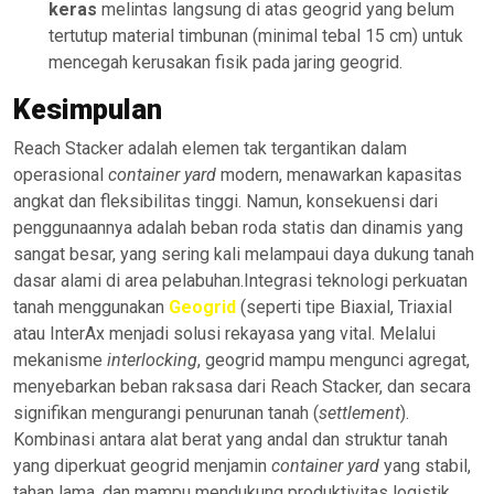
keras
melintas langsung di atas geogrid yang belum
tertutup material timbunan (minimal tebal 15 cm) untuk
mencegah kerusakan fisik pada jaring geogrid.
Kesimpulan
Reach Stacker adalah elemen tak tergantikan dalam
operasional
container yard
modern, menawarkan kapasitas
angkat dan fleksibilitas tinggi. Namun, konsekuensi dari
penggunaannya adalah beban roda statis dan dinamis yang
sangat besar, yang sering kali melampaui daya dukung tanah
dasar alami di area pelabuhan.Integrasi teknologi perkuatan
tanah menggunakan
Geogrid
(seperti tipe Biaxial, Triaxial
atau InterAx menjadi solusi rekayasa yang vital. Melalui
mekanisme
interlocking
, geogrid mampu mengunci agregat,
menyebarkan beban raksasa dari Reach Stacker, dan secara
signifikan mengurangi penurunan tanah (
settlement
).
Kombinasi antara alat berat yang andal dan struktur tanah
yang diperkuat geogrid menjamin
container yard
yang stabil,
tahan lama, dan mampu mendukung produktivitas logistik