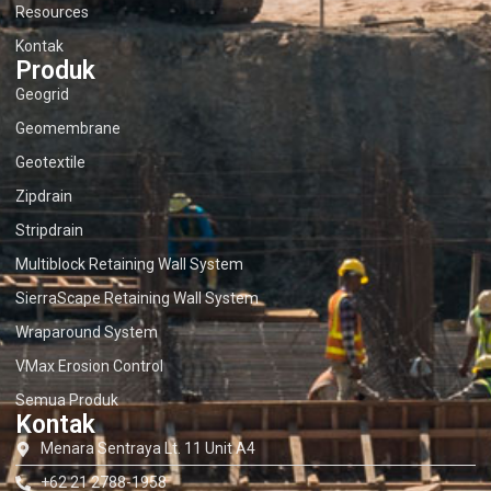
Resources
Kontak
Produk
Geogrid
Geomembrane
Geotextile
Zipdrain
Stripdrain
Multiblock Retaining Wall System
SierraScape Retaining Wall System
Wraparound System
VMax Erosion Control
Semua Produk
Kontak
Menara Sentraya Lt. 11 Unit A4
+62 21 2788-1958