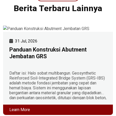
Berita Terbaru Lainnya
31 Jul, 2026
Panduan Konstruksi Abutment
Jembatan GRS
Daftar isi: Halo sobat multibangun. Geosynthetic
Reinforced Soil-Integrated Bridge System (GRS-IBS)
adalah metode fondasi jembatan yang cepat dan
hemat biaya. Sistem ini menggunakan lapisan
bergantian antara material granular yang dipadatkan
dan perkuatan geosintetik, ditutupi dengan blok beton,
untuk menopang superstruktur jembatan secara
langsung tanpa pengecoran beton atau fondasi tiang
Learn More
pancang dalam. Apa Itu Sistem Jembatan […]