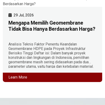
29 Jul, 2026
Mengapa Memilih Geomembrane
Tidak Bisa Hanya Berdasarkan Harga?
Analisis Teknis Faktor Penentu Keandalan
Geomembrane HDPE pada Proyek Infrastruktur
Berisiko Tinggi Daftar isi: Dalam banyak proyek
konstruksi dan lingkungan di Indonesia, pemilihan
geomembrane masih sering didasarkan pada dua
parameter utama, yaitu harga dan ketebalan material.
Padahal, kedua parameter tersebut belum tentu
mencerminkan kualitas maupun umur layan
Learn More
geomembrane. Dua produk dengan ketebalan yang
sama dapat […]