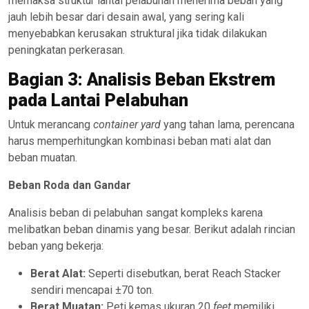
memaksa struktur lantai pelabuhan menerima beban yang
jauh lebih besar dari desain awal, yang sering kali
menyebabkan kerusakan struktural jika tidak dilakukan
peningkatan perkerasan.
Bagian 3: Analisis Beban Ekstrem
pada Lantai Pelabuhan
Untuk merancang
container yard
yang tahan lama, perencana
harus memperhitungkan kombinasi beban mati alat dan
beban muatan.
Beban Roda dan Gandar
Analisis beban di pelabuhan sangat kompleks karena
melibatkan beban dinamis yang besar. Berikut adalah rincian
beban yang bekerja:
Berat Alat:
Seperti disebutkan, berat Reach Stacker
sendiri mencapai ±70 ton.
Berat Muatan:
Peti kemas ukuran 20
feet
memiliki