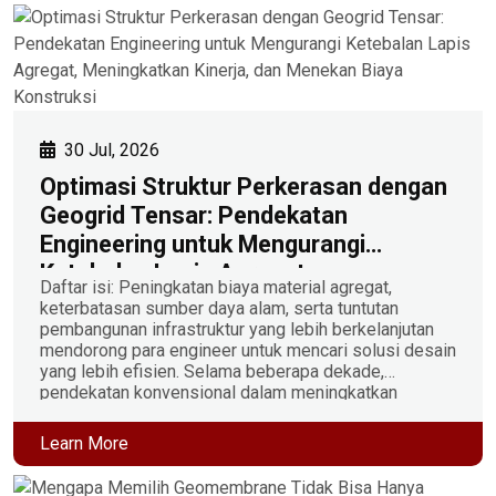
30 Jul, 2026
Optimasi Struktur Perkerasan dengan
Geogrid Tensar: Pendekatan
Engineering untuk Mengurangi
Ketebalan Lapis Agregat,
Daftar isi: Peningkatan biaya material agregat,
Meningkatkan Kinerja, dan Menekan
keterbatasan sumber daya alam, serta tuntutan
Biaya Konstruksi
pembangunan infrastruktur yang lebih berkelanjutan
mendorong para engineer untuk mencari solusi desain
yang lebih efisien. Selama beberapa dekade,
pendekatan konvensional dalam meningkatkan
kapasitas struktur perkerasan umumnya dilakukan
dengan menambah ketebalan lapisan agregat.
Learn More
Meskipun efektif, pendekatan ini berdampak pada
meningkatnya volume material, biaya transportasi, […]