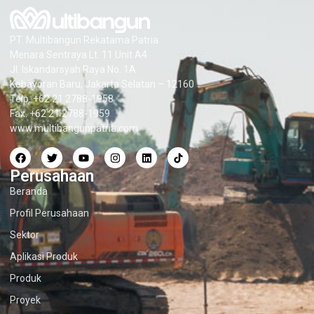
PT. Multibangun Rekatama Patria
Menara Sentraya Lt. 11 Unit A4
Jl. Iskandarsyah Raya No. 1A
Kebayoran Baru, Jakarta Selatan – 12160
Telp. +62 21 2788-1958
Fax. +62 21 2788-1959
www.multibangunpatria.com
Perusahaan
Beranda
Profil Perusahaan
Sektor
Aplikasi Produk
Produk
Proyek