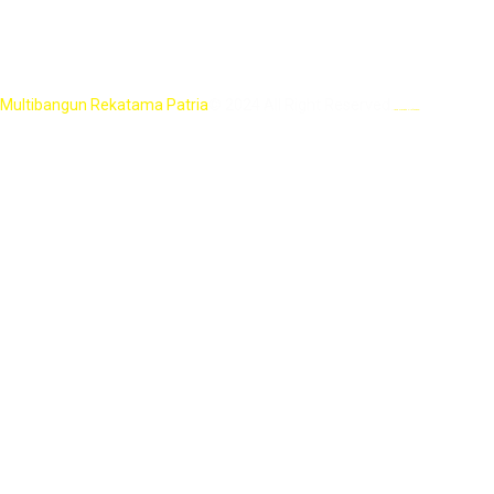
ID
Multibangun Rekatama Patria
© 2024 All Right Reserved.
Jasa Website Profesional