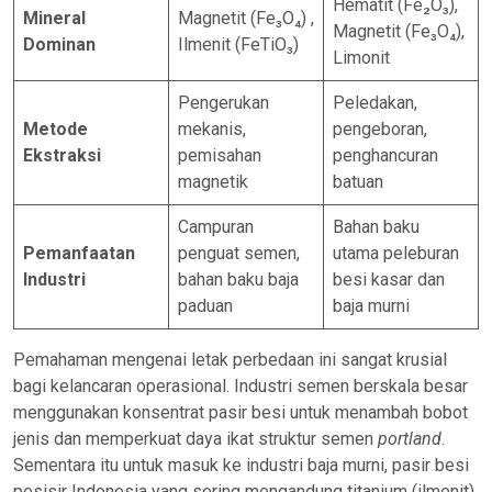
Hematit (Fe₂O₃),
Mineral
Magnetit (Fe₃O₄) ,
Magnetit (Fe₃O₄),
Dominan
Ilmenit (FeTiO₃)
Limonit
Pengerukan
Peledakan,
Metode
mekanis,
pengeboran,
Ekstraksi
pemisahan
penghancuran
magnetik
batuan
Campuran
Bahan baku
Pemanfaatan
penguat semen,
utama peleburan
Industri
bahan baku baja
besi kasar dan
paduan
baja murni
Pemahaman mengenai letak perbedaan ini sangat krusial
bagi kelancaran operasional. Industri semen berskala besar
menggunakan konsentrat pasir besi untuk menambah bobot
jenis dan memperkuat daya ikat struktur semen
portland
.
Sementara itu untuk masuk ke industri baja murni, pasir besi
pesisir Indonesia yang sering mengandung titanium (ilmenit)