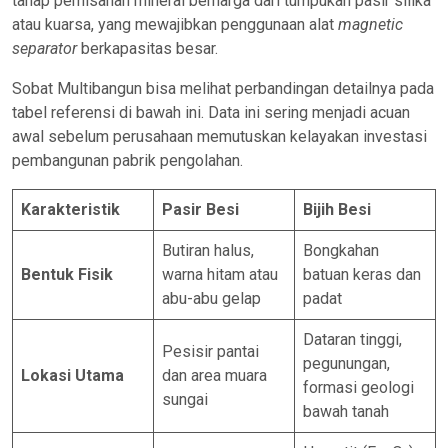
tahap pemisahan mineral berharga dari tumpukan pasir silika
atau kuarsa, yang mewajibkan penggunaan alat
magnetic
separator
berkapasitas besar.
Sobat Multibangun bisa melihat perbandingan detailnya pada
tabel referensi di bawah ini. Data ini sering menjadi acuan
awal sebelum perusahaan memutuskan kelayakan investasi
pembangunan pabrik pengolahan.
Karakteristik
Pasir Besi
Bijih Besi
Butiran halus,
Bongkahan
Bentuk Fisik
warna hitam atau
batuan keras dan
abu-abu gelap
padat
Dataran tinggi,
Pesisir pantai
pegunungan,
Lokasi Utama
dan area muara
formasi geologi
sungai
bawah tanah