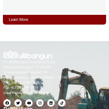
Learn More
PT. Multibangun Rekatama Patria
Menara Sentraya Lt. 11 Unit A4
Jl. Iskandarsyah Raya No. 1A
Kebayoran Baru, Jakarta Selatan – 12160
Telp. +62 21 2788-1958
Fax. +62 21 2788-1959
www.multibangunpatria.com