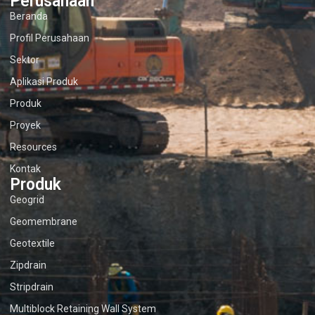
Perusahaan
Beranda
Profil Perusahaan
Sektor
Aplikasi Produk
Produk
Proyek
Resources
Kontak
Produk
Geogrid
Geomembrane
Geotextile
Zipdrain
Stripdrain
Multiblock Retaining Wall System