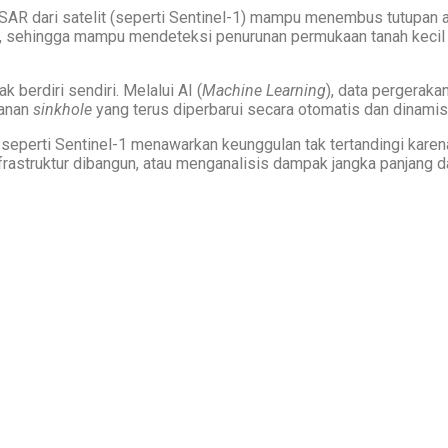
SAR dari satelit (seperti Sentinel-1) mampu menembus tutupan a
r, sehingga mampu mendeteksi penurunan permukaan tanah kecil
ak berdiri sendiri. Melalui AI (
Machine Learning
), data pergeraka
tanan
sinkhole
yang terus diperbarui secara otomatis dan dinamis
 seperti Sentinel-1 menawarkan keunggulan tak tertandingi karen
frastruktur dibangun, atau menganalisis dampak jangka panjang da