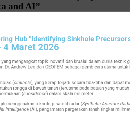
ata and AI”
ring Hub "Identifying Sinkhole Precursor
- 4 Maret 2026
ng mengangkat topik inovatif dan krusial dalam dunia teknik ge
rkan Dr. Andrew Lee dari GEOFEM sebagai pembicara utama untuk
mblas (
sinkhole
), yang kerap terjadi secara tiba-tiba dan dapa
kan rongga di bawah tanah (terutama pada batuan yang mudah l
permukaan (
subsidence
) dalam skala milimeter.
h menggunakan teknologi satelit radar (
Synthetic Aperture Rada
cial Intelligence
(AI), pengamatan pergerakan tanah tingkat milimet