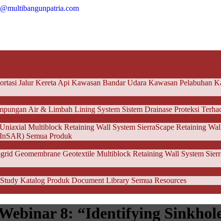
a@multibangunpatria.com
ortasi
Jalur Kereta Api
Kawasan Bandar Udara
Kawasan Pelabuhan
Ka
mpungan Air & Limbah
Lining System
Sistem Drainase
Proteksi Terha
Uniaxial
Multiblock Retaining Wall System
SierraScape Retaining Wal
 (InSAR)
Semua Produk
grid
Geomembrane
Geotextile
Multiblock Retaining Wall System
Sier
 Study
Katalog Produk
Document Library
Semua Resources
binar 8: “Identifying Sinkhole