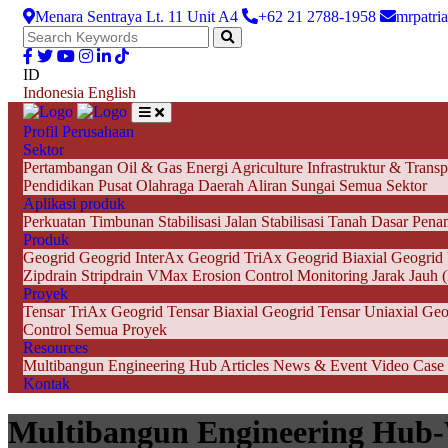
Menara Sentraya Lt. 11 Unit A4
+62 21 2788-1958
mrpatri
ID
Indonesia
English
Profil Perusahaan
Sektor
Pertambangan
Oil & Gas
Energi
Agriculture
Infrastruktur & Transp
Pendidikan
Pusat Olahraga
Daerah Aliran Sungai
Semua Sektor
Aplikasi produk
Perkuatan Timbunan
Stabilisasi Jalan
Stabilisasi Tanah Dasar
Pena
Produk
Geogrid
Geogrid InterAx
Geogrid TriAx
Geogrid Biaxial
Geogrid 
Zipdrain
Stripdrain
VMax Erosion Control
Monitoring Jarak Jauh
Proyek
Tensar TriAx Geogrid
Tensar Biaxial Geogrid
Tensar Uniaxial Geo
Control
Semua Proyek
Resources
Multibangun Engineering Hub
Articles
News & Event
Video
Case
Kontak
Multibangun Engineering Hub-We