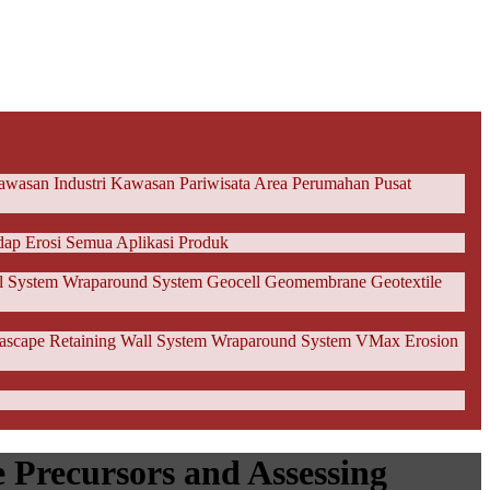
wasan Industri
Kawasan Pariwisata
Area Perumahan
Pusat
dap Erosi
Semua Aplikasi Produk
l System
Wraparound System
Geocell
Geomembrane
Geotextile
rascape Retaining Wall System
Wraparound System
VMax Erosion
 Precursors and Assessing