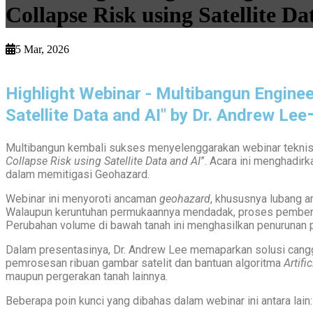
Collapse Risk using Satellite D
5 Mar, 2026
Highlight Webinar - Multibangun Enginee
Satellite Data and AI"
by Dr. Andrew Lee
Multibangun kembali sukses menyelenggarakan webinar teknis ya
Collapse Risk using Satellite Data and AI
”. Acara ini menghadi
dalam memitigasi Geohazard.
Webinar ini menyoroti ancaman
geohazard
, khususnya lubang a
Walaupun keruntuhan permukaannya mendadak, proses pembentu
Perubahan volume di bawah tanah ini menghasilkan penurunan 
Dalam presentasinya, Dr. Andrew Lee memaparkan solusi canggi
pemrosesan ribuan gambar satelit dan bantuan algoritma
Artifi
maupun pergerakan tanah lainnya.
Beberapa poin kunci yang dibahas dalam webinar ini antara lain: