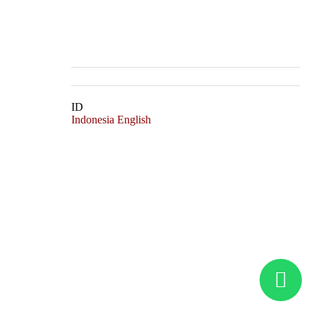
Kontak
Menara Sentraya Lt. 11 Unit A4
+62 21 2788-1958
mrpatria@multibangunpatria.com
ID
Indonesia
English