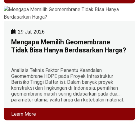
Meskipun efektif, pendekatan ini berdampak pada
meningkatnya volume material, biaya transportasi, […]
29 Jul, 2026
Mengapa Memilih Geomembrane
Tidak Bisa Hanya Berdasarkan Harga?
Analisis Teknis Faktor Penentu Keandalan
Geomembrane HDPE pada Proyek Infrastruktur
Berisiko Tinggi Daftar isi: Dalam banyak proyek
konstruksi dan lingkungan di Indonesia, pemilihan
geomembrane masih sering didasarkan pada dua
parameter utama, yaitu harga dan ketebalan material.
Padahal, kedua parameter tersebut belum tentu
mencerminkan kualitas maupun umur layan
Learn More
geomembrane. Dua produk dengan ketebalan yang
sama dapat […]