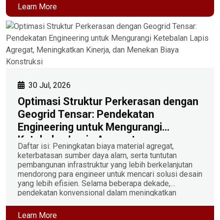
langsung tanpa pengecoran beton atau fondasi tiang
Learn More
pancang dalam. Apa Itu Sistem Jembatan […]
30 Jul, 2026
Optimasi Struktur Perkerasan dengan
Geogrid Tensar: Pendekatan
Engineering untuk Mengurangi
Ketebalan Lapis Agregat,
Daftar isi: Peningkatan biaya material agregat,
Meningkatkan Kinerja, dan Menekan
keterbatasan sumber daya alam, serta tuntutan
Biaya Konstruksi
pembangunan infrastruktur yang lebih berkelanjutan
mendorong para engineer untuk mencari solusi desain
yang lebih efisien. Selama beberapa dekade,
pendekatan konvensional dalam meningkatkan
kapasitas struktur perkerasan umumnya dilakukan
dengan menambah ketebalan lapisan agregat.
Learn More