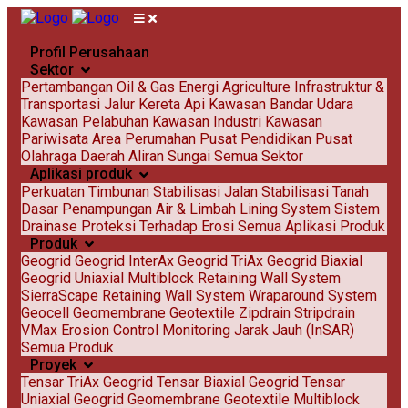
Profil Perusahaan
Sektor
Pertambangan
Oil & Gas
Energi
Agriculture
Infrastruktur &
Transportasi
Jalur Kereta Api
Kawasan Bandar Udara
Kawasan Pelabuhan
Kawasan Industri
Kawasan
Pariwisata
Area Perumahan
Pusat Pendidikan
Pusat
Olahraga
Daerah Aliran Sungai
Semua Sektor
Aplikasi produk
Perkuatan Timbunan
Stabilisasi Jalan
Stabilisasi Tanah
Dasar
Penampungan Air & Limbah
Lining System
Sistem
Drainase
Proteksi Terhadap Erosi
Semua Aplikasi Produk
Produk
Geogrid
Geogrid InterAx
Geogrid TriAx
Geogrid Biaxial
Geogrid Uniaxial
Multiblock Retaining Wall System
SierraScape Retaining Wall System
Wraparound System
Geocell
Geomembrane
Geotextile
Zipdrain
Stripdrain
VMax Erosion Control
Monitoring Jarak Jauh (InSAR)
Semua Produk
Proyek
Tensar TriAx Geogrid
Tensar Biaxial Geogrid
Tensar
Uniaxial Geogrid
Geomembrane
Geotextile
Multiblock