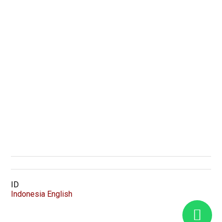
Produk
Geogrid
Geomembrane
Geotextile
Zipdrain
Stripdrain
Multiblock Retaining Wall System
SierraScape Retaining Wall System
Wraparound System
VMax Erosion Control
Semua Produk
Kontak
Menara Sentraya Lt. 11 Unit A4
+62 21 2788-1958
mrpatria@multibangunpatria.com
ID
Indonesia
English