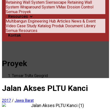
Retaining Wall System
Sierrascape Retaining Wall
System
Wraparound System
VMax Erosion Control
Semua Proyek
Resources
Multibangun Engineering Hub
Articles
News & Event
Video
Case Study
Katalog Produk
Document Library
Semua Resources
Kontak
Proyek
Tensar TriAx Geogrid
Jalan Akses PLTU Kanci
2017
/
Jawa Barat