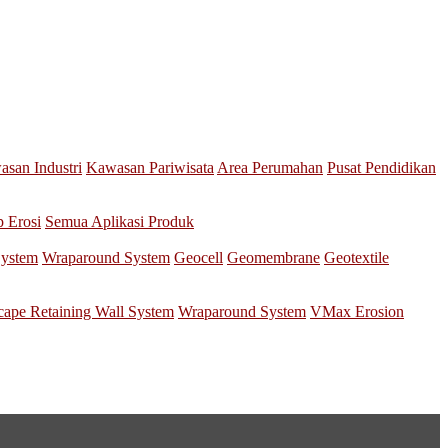
san Industri
Kawasan Pariwisata
Area Perumahan
Pusat Pendidikan
p Erosi
Semua Aplikasi Produk
System
Wraparound System
Geocell
Geomembrane
Geotextile
scape Retaining Wall System
Wraparound System
VMax Erosion