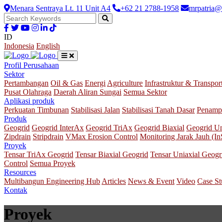
Menara Sentraya Lt. 11 Unit A4
+62 21 2788-1958
mrpatria@
ID
Indonesia
English
Profil Perusahaan
Sektor
Pertambangan
Oil & Gas
Energi
Agriculture
Infrastruktur & Transpor
Pusat Olahraga
Daerah Aliran Sungai
Semua Sektor
Aplikasi produk
Perkuatan Timbunan
Stabilisasi Jalan
Stabilisasi Tanah Dasar
Penamp
Produk
Geogrid
Geogrid InterAx
Geogrid TriAx
Geogrid Biaxial
Geogrid Un
Zipdrain
Stripdrain
VMax Erosion Control
Monitoring Jarak Jauh (I
Proyek
Tensar TriAx Geogrid
Tensar Biaxial Geogrid
Tensar Uniaxial Geogr
Control
Semua Proyek
Resources
Multibangun Engineering Hub
Articles
News & Event
Video
Case S
Kontak
Proyek