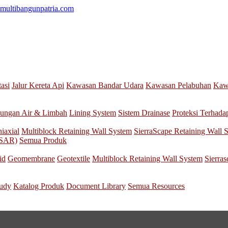
multibangunpatria.com
tasi
Jalur Kereta Api
Kawasan Bandar Udara
Kawasan Pelabuhan
Kawa
ungan Air & Limbah
Lining System
Sistem Drainase
Proteksi Terhada
iaxial
Multiblock Retaining Wall System
SierraScape Retaining Wall 
nSAR)
Semua Produk
id
Geomembrane
Geotextile
Multiblock Retaining Wall System
Sierra
tudy
Katalog Produk
Document Library
Semua Resources