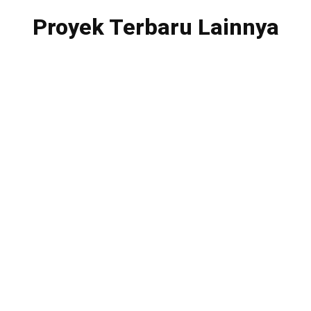
Proyek Terbaru Lainnya
PT. Multibangun Rekatama Patria
Menara Sentraya Lt. 11 Unit A4
Jl. Iskandarsyah Raya No. 1A
Kebayoran Baru, Jakarta Selatan – 12160
Telp. +62 21 2788-1958
Fax. +62 21 2788-1959
www.multibangunpatria.com