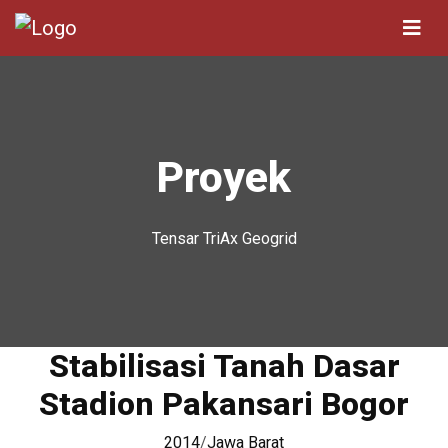
Proyek
Tensar TriAx Geogrid
Stabilisasi Tanah Dasar
Stadion Pakansari Bogor
2014
/
Jawa Barat