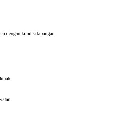
uai dengan kondisi lapangan
.
 lunak
watan