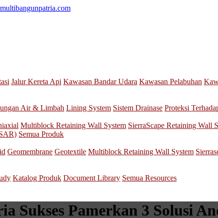
multibangunpatria.com
tasi
Jalur Kereta Api
Kawasan Bandar Udara
Kawasan Pelabuhan
Kawa
ungan Air & Limbah
Lining System
Sistem Drainase
Proteksi Terhada
iaxial
Multiblock Retaining Wall System
SierraScape Retaining Wall 
nSAR)
Semua Produk
id
Geomembrane
Geotextile
Multiblock Retaining Wall System
Sierra
tudy
Katalog Produk
Document Library
Semua Resources
a Sukses Pamerkan 3 Solusi And