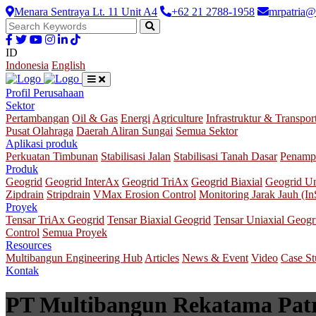
Menara Sentraya Lt. 11 Unit A4
+62 21 2788-1958
mrpatria@
ID
Indonesia
English
Profil Perusahaan
Sektor
Pertambangan
Oil & Gas
Energi
Agriculture
Infrastruktur & Transpor
Pusat Olahraga
Daerah Aliran Sungai
Semua Sektor
Aplikasi produk
Perkuatan Timbunan
Stabilisasi Jalan
Stabilisasi Tanah Dasar
Penamp
Produk
Geogrid
Geogrid InterAx
Geogrid TriAx
Geogrid Biaxial
Geogrid Un
Zipdrain
Stripdrain
VMax Erosion Control
Monitoring Jarak Jauh (I
Proyek
Tensar TriAx Geogrid
Tensar Biaxial Geogrid
Tensar Uniaxial Geogr
Control
Semua Proyek
Resources
Multibangun Engineering Hub
Articles
News & Event
Video
Case S
Kontak
PT Multibangun Rekatama Patri