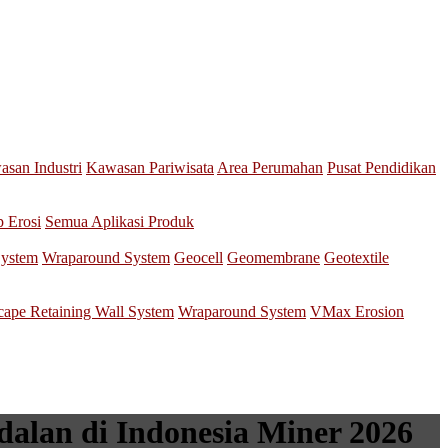
san Industri
Kawasan Pariwisata
Area Perumahan
Pusat Pendidikan
p Erosi
Semua Aplikasi Produk
System
Wraparound System
Geocell
Geomembrane
Geotextile
scape Retaining Wall System
Wraparound System
VMax Erosion
alan di Indonesia Miner 2026