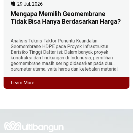
29 Jul, 2026
Mengapa Memilih Geomembrane
Tidak Bisa Hanya Berdasarkan Harga?
Analisis Teknis Faktor Penentu Keandalan
Geomembrane HDPE pada Proyek Infrastruktur
Berisiko Tinggi Daftar isi: Dalam banyak proyek
konstruksi dan lingkungan di Indonesia, pemilihan
geomembrane masih sering didasarkan pada dua
parameter utama, yaitu harga dan ketebalan material.
Padahal, kedua parameter tersebut belum tentu
mencerminkan kualitas maupun umur layan
Learn More
geomembrane. Dua produk dengan ketebalan yang
sama dapat […]