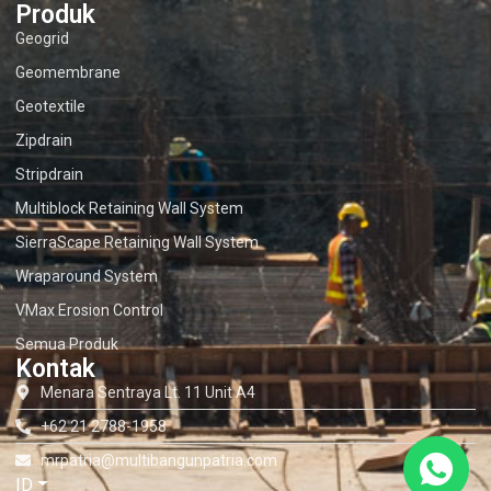
Produk
Geogrid
Geomembrane
Geotextile
Zipdrain
Stripdrain
Multiblock Retaining Wall System
SierraScape Retaining Wall System
Wraparound System
VMax Erosion Control
Semua Produk
Kontak
Menara Sentraya Lt. 11 Unit A4
+62 21 2788-1958
mrpatria@multibangunpatria.com
ID