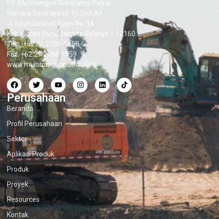
PT. Multibangun Rekatama Patria
Menara Sentraya Lt. 11 Unit A4
Jl. Iskandarsyah Raya No. 1A
Kebayoran Baru, Jakarta Selatan – 12160
Telp. +62 21 2788-1958
Fax. +62 21 2788-1959
www.multibangunpatria.com
Perusahaan
Beranda
Profil Perusahaan
Sektor
Aplikasi Produk
Produk
Proyek
Resources
Kontak