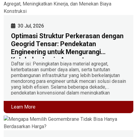
30 Jul, 2026
Optimasi Struktur Perkerasan dengan
Geogrid Tensar: Pendekatan
Engineering untuk Mengurangi
Ketebalan Lapis Agregat,
Daftar isi: Peningkatan biaya material agregat,
Meningkatkan Kinerja, dan Menekan
keterbatasan sumber daya alam, serta tuntutan
Biaya Konstruksi
pembangunan infrastruktur yang lebih berkelanjutan
mendorong para engineer untuk mencari solusi desain
yang lebih efisien. Selama beberapa dekade,
pendekatan konvensional dalam meningkatkan
kapasitas struktur perkerasan umumnya dilakukan
dengan menambah ketebalan lapisan agregat.
Learn More
Meskipun efektif, pendekatan ini berdampak pada
meningkatnya volume material, biaya transportasi, […]