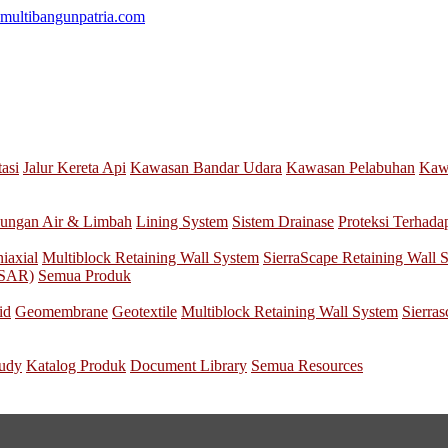
multibangunpatria.com
tasi
Jalur Kereta Api
Kawasan Bandar Udara
Kawasan Pelabuhan
Kawa
ungan Air & Limbah
Lining System
Sistem Drainase
Proteksi Terhada
iaxial
Multiblock Retaining Wall System
SierraScape Retaining Wall 
nSAR)
Semua Produk
id
Geomembrane
Geotextile
Multiblock Retaining Wall System
Sierra
tudy
Katalog Produk
Document Library
Semua Resources