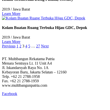
2019
/
Jawa Barat
Learn More
Kolam Buatan Ruang Terbuka Hijau GDC, Depok
2019
/
Jawa Barat
Learn More
Previous
1
2
3
4
5
…
27
Next
PT. Multibangun Rekatama Patria
Menara Sentraya Lt. 11 Unit A4
Jl. Iskandarsyah Raya No. 1A
Kebayoran Baru, Jakarta Selatan – 12160
Telp. +62 21 2788-1958
Fax. +62 21 2788-1959
www.multibangunpatria.com
Facebook