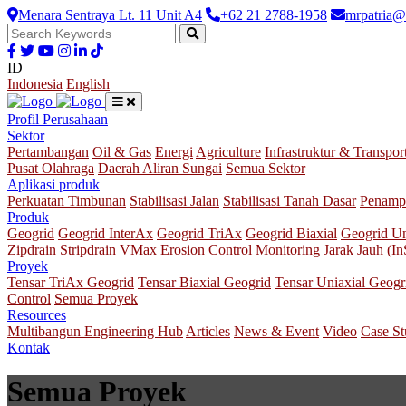
Menara Sentraya Lt. 11 Unit A4
+62 21 2788-1958
mrpatria@
ID
Indonesia
English
Profil Perusahaan
Sektor
Pertambangan
Oil & Gas
Energi
Agriculture
Infrastruktur & Transpor
Pusat Olahraga
Daerah Aliran Sungai
Semua Sektor
Aplikasi produk
Perkuatan Timbunan
Stabilisasi Jalan
Stabilisasi Tanah Dasar
Penamp
Produk
Geogrid
Geogrid InterAx
Geogrid TriAx
Geogrid Biaxial
Geogrid Un
Zipdrain
Stripdrain
VMax Erosion Control
Monitoring Jarak Jauh (I
Proyek
Tensar TriAx Geogrid
Tensar Biaxial Geogrid
Tensar Uniaxial Geogr
Control
Semua Proyek
Resources
Multibangun Engineering Hub
Articles
News & Event
Video
Case S
Kontak
Semua Proyek