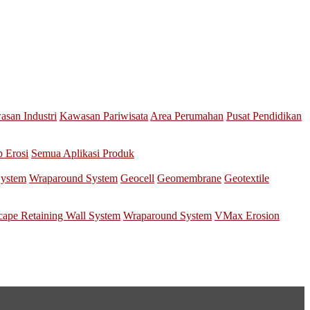
san Industri
Kawasan Pariwisata
Area Perumahan
Pusat Pendidikan
p Erosi
Semua Aplikasi Produk
System
Wraparound System
Geocell
Geomembrane
Geotextile
scape Retaining Wall System
Wraparound System
VMax Erosion