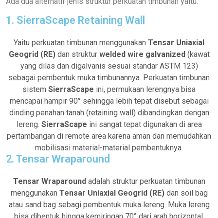
Ada dua alternatif jenis struktur perkuatan timbunan yaitu:
1. SierraScape Retaining Wall
Yaitu perkuatan timbunan menggunakan
Tensar Uniaxial
Geogrid (RE)
dan struktur
welded wire galvanized
(kawat
yang dilas dan digalvanis sesuai standar ASTM 123)
sebagai pembentuk muka timbunannya. Perkuatan timbunan
sistem
SierraScape
ini, permukaan lerengnya bisa
mencapai hampir 90° sehingga lebih tepat disebut sebagai
dinding penahan tanah (retaining wall) dibandingkan dengan
lereng.
SierraScape
ini sangat tepat digunakan di area
pertambangan di remote area karena aman dan memudahkan
mobilisasi material-material pembentuknya.
2. Tensar Wraparound
Tensar Wraparound
adalah struktur perkuatan timbunan
menggunakan
Tensar Uniaxial Geogrid (RE)
dan soil bag
atau sand bag sebagi pembentuk muka lereng. Muka lereng
bisa dibentuk hingga kemiringan 70° dari arah horizontal.