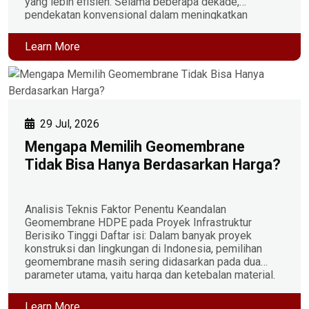
yang lebih efisien. Selama beberapa dekade,
pendekatan konvensional dalam meningkatkan
kapasitas struktur perkerasan umumnya dilakukan
dengan menambah ketebalan lapisan agregat.
Learn More
Meskipun efektif, pendekatan ini berdampak pada
meningkatnya volume material, biaya transportasi, […]
29 Jul, 2026
Mengapa Memilih Geomembrane
Tidak Bisa Hanya Berdasarkan Harga?
Analisis Teknis Faktor Penentu Keandalan
Geomembrane HDPE pada Proyek Infrastruktur
Berisiko Tinggi Daftar isi: Dalam banyak proyek
konstruksi dan lingkungan di Indonesia, pemilihan
geomembrane masih sering didasarkan pada dua
parameter utama, yaitu harga dan ketebalan material.
Padahal, kedua parameter tersebut belum tentu
mencerminkan kualitas maupun umur layan
Learn More