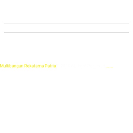
Semua Produk
Kontak
Menara Sentraya Lt. 11 Unit A4
+62 21 2788-1958
mrpatria@multibangunpatria.com
ID
Multibangun Rekatama Patria
© 2024 All Right Reserved.
Jasa Website Profesional