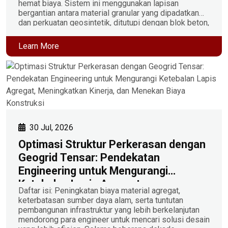
hemat biaya. Sistem ini menggunakan lapisan
bergantian antara material granular yang dipadatkan
dan perkuatan geosintetik, ditutupi dengan blok beton,
untuk menopang superstruktur jembatan secara
langsung tanpa pengecoran beton atau fondasi tiang
Learn More
pancang dalam. Apa Itu Sistem Jembatan […]
30 Jul, 2026
Optimasi Struktur Perkerasan dengan
Geogrid Tensar: Pendekatan
Engineering untuk Mengurangi
Ketebalan Lapis Agregat,
Daftar isi: Peningkatan biaya material agregat,
Meningkatkan Kinerja, dan Menekan
keterbatasan sumber daya alam, serta tuntutan
Biaya Konstruksi
pembangunan infrastruktur yang lebih berkelanjutan
mendorong para engineer untuk mencari solusi desain