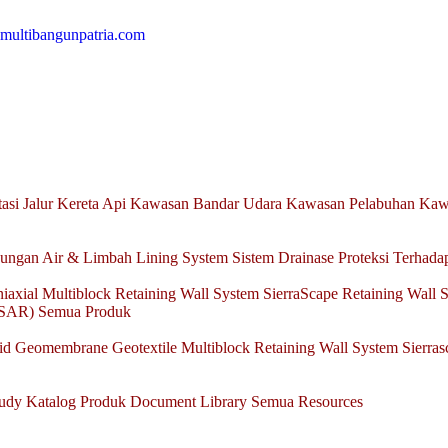
multibangunpatria.com
tasi
Jalur Kereta Api
Kawasan Bandar Udara
Kawasan Pelabuhan
Kawa
ungan Air & Limbah
Lining System
Sistem Drainase
Proteksi Terhada
iaxial
Multiblock Retaining Wall System
SierraScape Retaining Wall 
nSAR)
Semua Produk
id
Geomembrane
Geotextile
Multiblock Retaining Wall System
Sierra
tudy
Katalog Produk
Document Library
Semua Resources