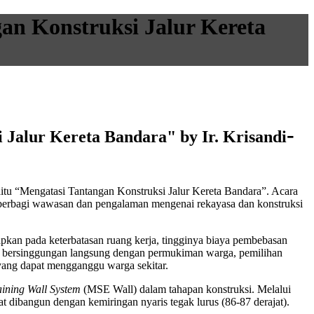
an Konstruksi Jalur Kereta
-
i Jalur Kereta Bandara"
by Ir. Krisandi
aitu “Mengatasi Tantangan Konstruksi Jalur Kereta Bandara”. Acara
k berbagi wawasan dan pengalaman mengenai rekayasa dan konstruksi
apkan pada keterbatasan ruang kerja, tingginya biaya pembebasan
ang bersinggungan langsung dengan permukiman warga, pemilihan
n yang dapat mengganggu warga sekitar.
aining Wall System
(MSE Wall) dalam tahapan konstruksi. Melalui
t dibangun dengan kemiringan nyaris tegak lurus (86-87 derajat).