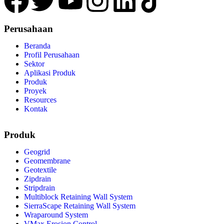
Perusahaan
Beranda
Profil Perusahaan
Sektor
Aplikasi Produk
Produk
Proyek
Resources
Kontak
Produk
Geogrid
Geomembrane
Geotextile
Zipdrain
Stripdrain
Multiblock Retaining Wall System
SierraScape Retaining Wall System
Wraparound System
VMax Erosion Control