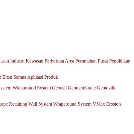
san Industri
Kawasan Pariwisata
Area Perumahan
Pusat Pendidikan
p Erosi
Semua Aplikasi Produk
System
Wraparound System
Geocell
Geomembrane
Geotextile
scape Retaining Wall System
Wraparound System
VMax Erosion