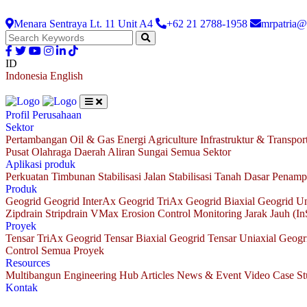
Menara Sentraya Lt. 11 Unit A4
+62 21 2788-1958
mrpatria@
ID
Indonesia
English
Profil Perusahaan
Sektor
Pertambangan
Oil & Gas
Energi
Agriculture
Infrastruktur & Transpor
Pusat Olahraga
Daerah Aliran Sungai
Semua Sektor
Aplikasi produk
Perkuatan Timbunan
Stabilisasi Jalan
Stabilisasi Tanah Dasar
Penamp
Produk
Geogrid
Geogrid InterAx
Geogrid TriAx
Geogrid Biaxial
Geogrid Un
Zipdrain
Stripdrain
VMax Erosion Control
Monitoring Jarak Jauh (I
Proyek
Tensar TriAx Geogrid
Tensar Biaxial Geogrid
Tensar Uniaxial Geogr
Control
Semua Proyek
Resources
Multibangun Engineering Hub
Articles
News & Event
Video
Case S
Kontak