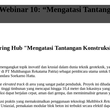
ebinar 10: “Mengatasi Tantang
ring Hub "Mengatasi Tantangan Konstruks
ngangkat topik inovatif dan krusial dalam dunia teknik geoteknik, y
er di PT Multibangun Rekatama Patria) sebagai pembicara utama untu
Bandara Soekarno Hatta.
ur
elevated track
di area yang sangat padat penduduk. Proyek ini dihad
han tinggi timbunan yang mencapai hingga 10,4 meter dan lokasinya y
ruksi dapat berjalan cepat, aman dari gempa, dan meminimalisir getara
olusi praktis yang memaksimalkan penggunaan teknologi
Multiblock Ret
iaxial, pemakaian modular blok beton ini terbukti secara efektif dapa