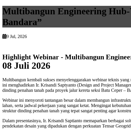
Multibangun Engineering Hub-W
Bandara”
9 Jul, 2026
Highlight Webinar - Multibangun Enginee
08 Juli 2026
Multibangun kembali sukses menyelenggarakan webinar teknis yang me
ini menghadirkan Ir. Krisandi Saptyanto (Design and Project Manag
dinding penahan tanah pada proyek jalur kereta seksi Batu Ceper – 
Webinar ini menyoroti tantangan besar dalam membangun infrastrukt
lahan, serta jadwal pekerjaan yang sangat ketat. Mengingat kebutu
struktur dinding penahan tanah yang tepat sangat penting agar konst
Dalam presentasinya, Ir. Krisandi Saptianto memaparkan berbagai s
pendekatan desain yang dipadukan dengan perkuatan Tensar Geogrid Un