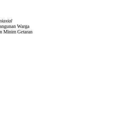
iaxial
angunan Warga
an Minim Getaran