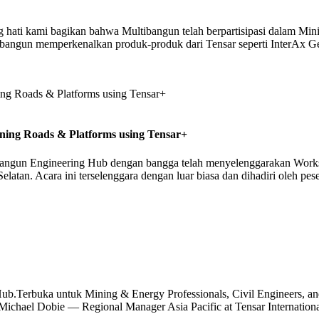
hati kami bagikan bahwa Multibangun telah berpartisipasi dalam Min
ibangun memperkenalkan produk-produk dari Tensar seperti InterAx Geo
ing Roads & Platforms using Tensar+
angun Engineering Hub dengan bangga telah menyelenggarakan Work
tan. Acara ini terselenggara dengan luar biasa dan dihadiri oleh peser
Terbuka untuk Mining & Energy Professionals, Civil Engineers, an
Michael Dobie — Regional Manager Asia Pacific at Tensar Internatio