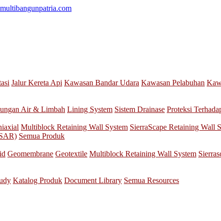
multibangunpatria.com
tasi
Jalur Kereta Api
Kawasan Bandar Udara
Kawasan Pelabuhan
Kawa
ungan Air & Limbah
Lining System
Sistem Drainase
Proteksi Terhada
iaxial
Multiblock Retaining Wall System
SierraScape Retaining Wall 
nSAR)
Semua Produk
id
Geomembrane
Geotextile
Multiblock Retaining Wall System
Sierra
tudy
Katalog Produk
Document Library
Semua Resources